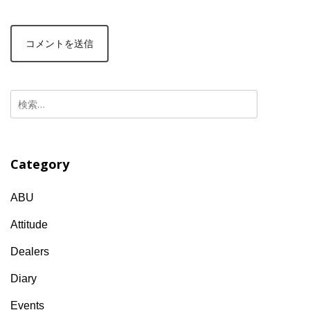
検
索:
Category
ABU
Attitude
Dealers
Diary
Events